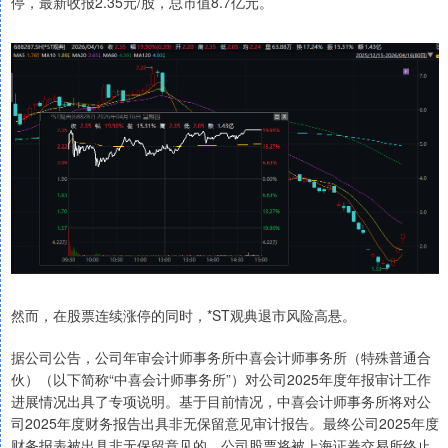
停，最新收报2.35元/股，总市值8.7亿元。
然而，在股票连续涨停的同时，*ST观典退市风险高悬。
据公司公告，公司年审会计师事务所中喜会计师事务所（特殊普通合
伙）（以下简称“中喜会计师事务所”）对公司2025年度年报审计工作
进展情况出具了专项说明。基于目前情况，中喜会计师事务所将对公
司2025年度财务报告出具非无保留意见审计报告。最终公司2025年度
财务报表被出具非无保留意见的，公司股票将被上海证券交易所终止