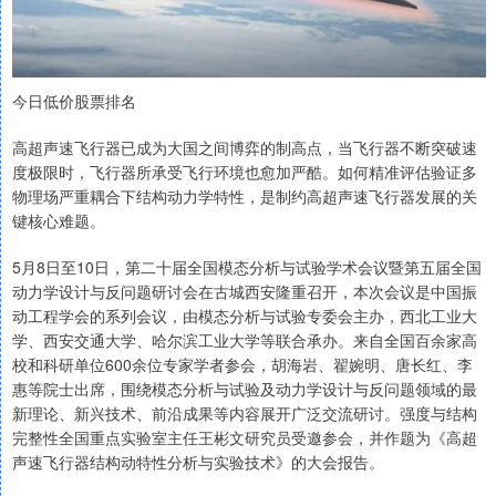
今日低价股票排名
高超声速飞行器已成为大国之间博弈的制高点，当飞行器不断突破速
度极限时，飞行器所承受飞行环境也愈加严酷。如何精准评估验证多
物理场严重耦合下结构动力学特性，是制约高超声速飞行器发展的关
键核心难题。
5月8日至10日，第二十届全国模态分析与试验学术会议暨第五届全国
动力学设计与反问题研讨会在古城西安隆重召开，本次会议是中国振
动工程学会的系列会议，由模态分析与试验专委会主办，西北工业大
学、西安交通大学、哈尔滨工业大学等联合承办。来自全国百余家高
校和科研单位600余位专家学者参会，胡海岩、翟婉明、唐长红、李
惠等院士出席，围绕模态分析与试验及动力学设计与反问题领域的最
新理论、新兴技术、前沿成果等内容展开广泛交流研讨。强度与结构
完整性全国重点实验室主任王彬文研究员受邀参会，并作题为《高超
声速飞行器结构动特性分析与实验技术》的大会报告。