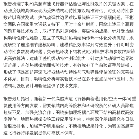
报告梳理了制约高超声速飞行器评估验证与性能发挥的关键因素，在
动强度领域具体表现为受热结构动特性难以精准评估、时变动特性参
数难以高效测试、热气动弹性边界难以系统验证三大瓶颈问题。王彬
文团队在国家重大课题支持下，历时十余年时间，围绕上述三个瓶颈
问题开展技术攻关，取得了系列原创性、突破性的成果。针对受热结
构动特性评估难题，建立了气动加热与结构传热一体化分析流程，系
统研究了连接细节建模影响，建模精度效率得到有效提升；针对时变
动特性参数测试难题，突破热环境下结构激励/测量技术与参数跟踪辨
识高效算法，建成了整机级动特性测试能力；针对热气动弹性边界验
证难题，首创热颤振地面实验技术，有效弥补了当前验证手段短板，
形成了满足高超声速飞行器结构动特性与气动弹性评估验证的完善技
术体系。目前，动特性分析与实验技术已在多个重点型号中应用，为
结构动强度设计与验证提供了技术支撑。
报告最后指出，随着新一代高超声速飞行器向着通用化/空天一体/可重
复使用等方向发展，需要领域内高等院校和科研院所的科研人员聚焦
短板不足、加强交流合作，围绕多物理场耦合环境下结构高精度高效
率评估、地面热颤振实验工程应用等方向，持续深化基础研究今日低
价股票排名，加强产学研用融合，不断推动成果转化，为我国高超声
速飞行器持续发展提供可靠技术保障。