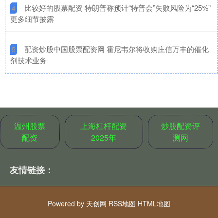
​比较好的股票配资 特朗普称预计“特普会”失败风险为“25%”
4
更多细节披露
​配资炒股中国股票配资网 霍尼韦尔将收购庄信万丰的催化
5
剂技术业务
温州股票
上海杠杆配资
炒股配资评
配资
2025年
测网
友情链接：
Powered by
天创网
RSS地图
HTML地图